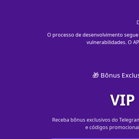
O processo de desenvolvimento segue a
vulnerabilidades. O A
🎁 Bônus Exclu
VIP
Receba bônus exclusivos do Telegra
e códigos promocionai