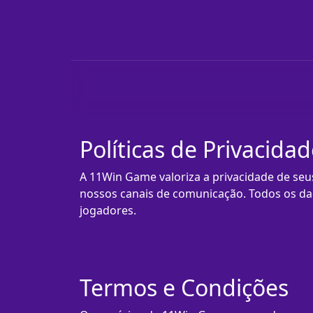
Políticas de Privacida
A 11Win Game valoriza a privacidade de se
nossos canais de comunicação. Todos os dad
jogadores.
Termos e Condições