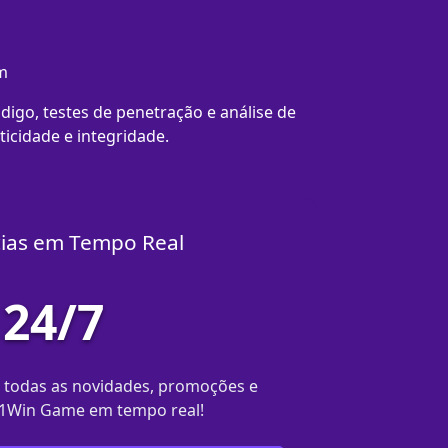
m
igo, testes de penetração e análise de
icidade e integridade.
cias em Tempo Real
24/7
e todas as novidades, promoções e
11Win Game em tempo real!