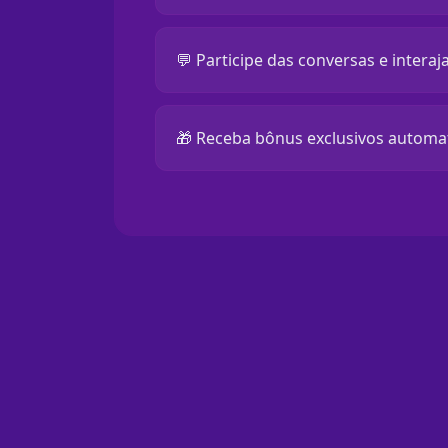
💬 Participe das conversas e interaj
🎁 Receba bônus exclusivos autom