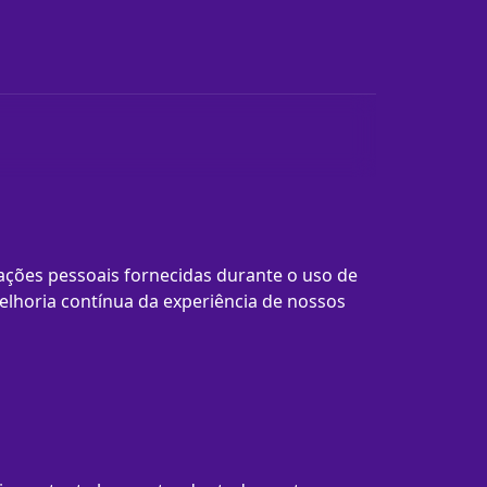
ações pessoais fornecidas durante o uso de
elhoria contínua da experiência de nossos