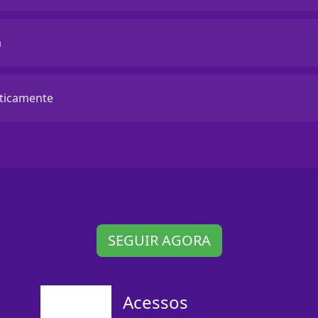
a
aticamente
SEGUIR AGORA
Acessos