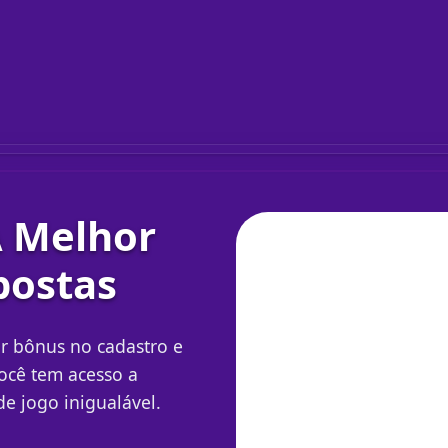
A Melhor
postas
r bônus no cadastro e
ocê tem acesso a
e jogo inigualável.