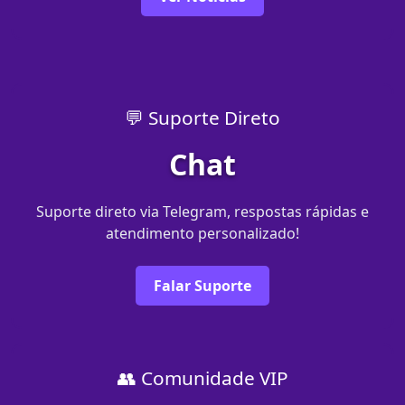
💬 Suporte Direto
Chat
Suporte direto via Telegram, respostas rápidas e
atendimento personalizado!
Falar Suporte
👥 Comunidade VIP