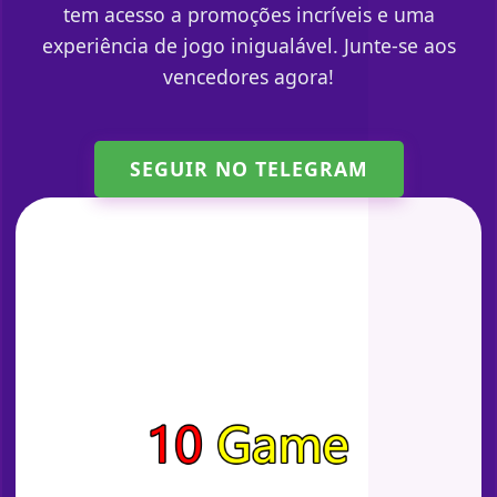
tem acesso a promoções incríveis e uma
experiência de jogo inigualável. Junte-se aos
vencedores agora!
SEGUIR NO TELEGRAM