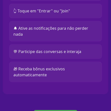
👆 Toque em "Entrar" ou "Join"
🔔 Ative as notificações para não perder
nada
💬 Participe das conversas e interaja
🎁 Receba bônus exclusivos
automaticamente