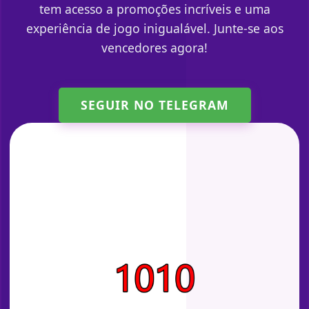
tem acesso a promoções incríveis e uma
experiência de jogo inigualável. Junte-se aos
vencedores agora!
SEGUIR NO TELEGRAM