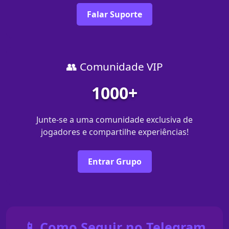
Falar Suporte
👥 Comunidade VIP
1000+
Junte-se a uma comunidade exclusiva de
jogadores e compartilhe experiências!
Entrar Grupo
📱 Como Seguir no Telegram