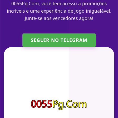
0055Pg.Com, você tem acesso a promoções
incríveis e uma experiência de jogo inigualável.
Junte-se aos vencedores agora!
SEGUIR NO TELEGRAM