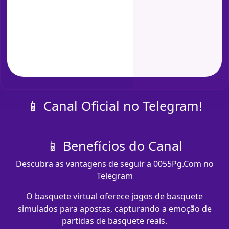
📱 Canal Oficial no Telegram!
📱 Benefícios do Canal
Descubra as vantagens de seguir a 0055Pg.Com no
Telegram
O basquete virtual oferece jogos de basquete
simulados para apostas, capturando a emoção de
partidas de basquete reais.